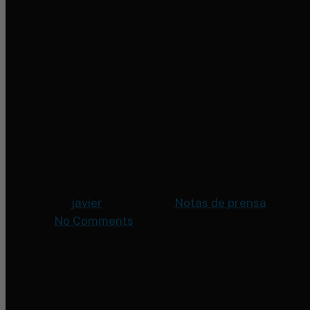
AECE celeb
anual en Bi
By
javier
17 julio, 2025
Notas de prensa
No Comments