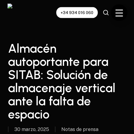
Skip
to
+34 934 016 060
main
content
Almacén
autoportante para
SITAB: Solución de
almacenaje vertical
ante la falta de
espacio
30 marzo, 2025
Notas de prensa