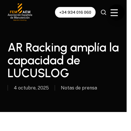
Skip
to
+34 934 016 060
main
content
AR Racking amplía la
capacidad de
LUCUSLOG
4 octubre, 2025
Notas de prensa