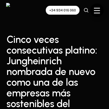
Skip
to
+34 934 016 060
main
content
Cinco veces
consecutivas platino:
Jungheinrich
nombrada de nuevo
como una de las
empresas más
sostenibles del