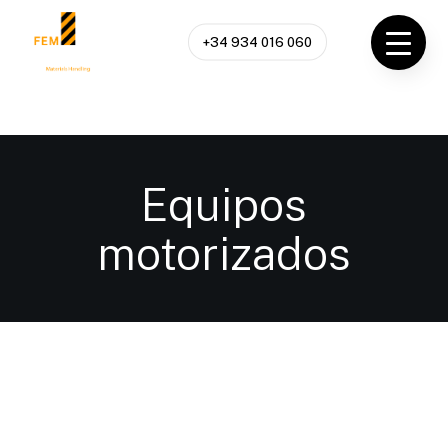
Skip
to
+34 934 016 060
main
content
Equipos
motorizados