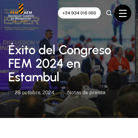
Skip
to
+34 934 016 060
main
content
Éxito del Congreso
FEM 2024 en
Estambul
29 octubre, 2024
Notas de prensa